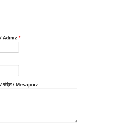
/ Adınız
*
संदेश / Mesajınız