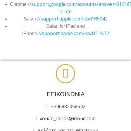
//support.google.com/accounts/answer/61416
Chrome
hl=en
//support.apple.com/kb/PH5042
Safari
Safari for iPad and
//support.apple.com/kb/HT1677
iPhone
ΕΠΙΚΟΙΝΩΝΙΑ
+306982058642
xouan_carlos@icloud.com
Καλέστε μας στο Whatsapp