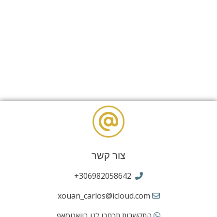
צור קשר
306982058642+
xouan_carlos@icloud.com
‎התקשרות תכתבו לנו בוואטסאפ