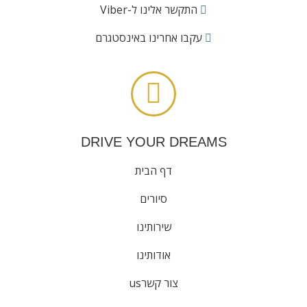
התקשר אלינו ל-Viber
העבודה שלנו או מסיבות תפעוליות, משפטיות או רגולטוריות אחרות.
עקבו אחרינו באינסטגרם
למידע נוסף על נוהלי הפרטיות שלנו או אם יש לך שאלות כלשהן, אנא
צור איתנו קשר באמצעות דואר אלקטרוני בכתובת
contact@driveyourdreams.gr.
DRIVE YOUR DREAMS
דף הבית
סיורים
שירותינו
אודותינו
צור קשרus