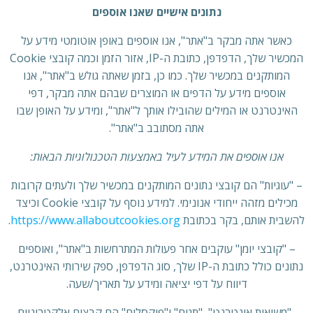
נתונים אישיים שאנו אוספים
כאשר אתה מבקר ב"אתר", אנו אוספים באופן אוטומטי מידע על
המכשיר שלך, הדפדפן, כתובת ה-IP, אזור הזמן וכמה קובצי Cookie
המותקנים במכשיר שלך. כמו כן, בזמן שאתה גולש ב"אתר", אנו
אוספים מידע על הדפים או המוצרים שבהם אתה מבקר, דפי
האינטרנט או המילים שהובילו אותך ל"אתר", ומידע על האופן שבו
אתה מסתובב ב"אתר".
אנו אוספים את המידע לעיל באמצעות הטכנולוגיות הבאות:
– "עוגיות" הם קובצי נתונים המותקנים במכשיר שלך ולעתים קרובות
מכילים מזהה ייחודי אנונימי. למידע נוסף על קובצי Cookie וכיצד
להשבית אותם, בקר בכתובת
https://www.allaboutcookies.org
.
– "קובצי יומן" עוקבים אחר פעולות המתרחשות ב"אתר", ואוספים
נתונים כולל כתובת ה-IP שלך, סוג הדפדפן, ספק שירותי האינטרנט,
דיווח על דפי יציאה ומידע על תאריך/שעה.
-"משואות אינטרנט", "תגים" ו"פיקסלים" הם קבצים אלקטרוניים