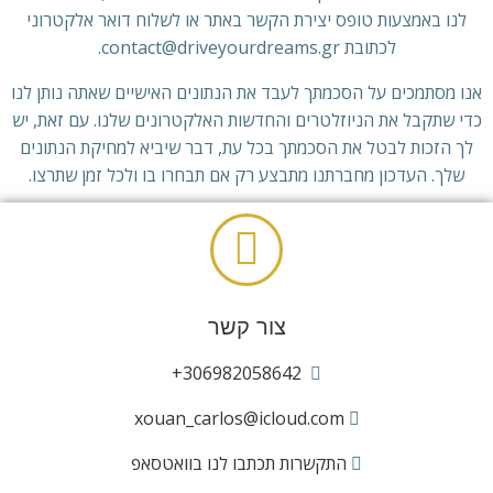
לנו באמצעות טופס יצירת הקשר באתר או לשלוח דואר אלקטרוני
לכתובת contact@driveyourdreams.gr.
אנו מסתמכים על הסכמתך לעבד את הנתונים האישיים שאתה נותן לנו
כדי שתקבל את הניוזלטרים והחדשות האלקטרונים שלנו. עם זאת, יש
לך הזכות לבטל את הסכמתך בכל עת, דבר שיביא למחיקת הנתונים
שלך. העדכון מחברתנו מתבצע רק אם תבחרו בו ולכל זמן שתרצו.
החוק החל ובתי המשפט המוסמכים
החוק היווני מסדיר את החוזים שנכרתו עם החנות המקוונת שלנו ובתי
המשפט של אתונה אחראים בלעדית לפתרון מחלוקות הנובעות
מחוזים כאלה.
צור קשר
שמירת נתונים
306982058642+
כאשר אתה ממלא את טופס יצירת הקשר דרך האתר, אנו נשמור את
xouan_carlos@icloud.com
המידע שלך לרישומינו אלא אם תבקש מאיתנו למחוק מידע זה.
‎התקשרות תכתבו לנו בוואטסאפ
מדיניות פרטיות זו עשויה להתעדכן מעת לעת אם יהיו שינויים בשיטות