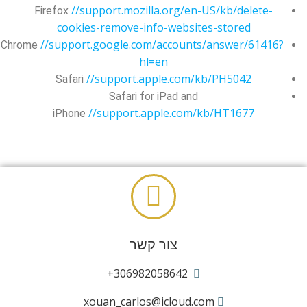
//support.mozilla.org/en-US/kb/delete-
Firefox
cookies-remove-info-websites-stored
//support.google.com/accounts/answer/61416?
Chrome
hl=en
//support.apple.com/kb/PH5042
Safari
Safari for iPad and
//support.apple.com/kb/HT1677
iPhone
צור קשר
306982058642+
xouan_carlos@icloud.com