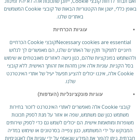
ואם תבחר לדחות קובצי Cookie, ייתכן שתכונות אלה לא יהיו זמינות.
באופן כללי, ישנן את הקטגוריות הבאות של קובצי Cookie המשמשים
באתרים שלנו.
עוגיות הכרחיות
Necessary cookies are essentialקובצי Cookie הכרחיים
חיוניים לתפקוד תקין של האתרים שלנו, הם מאפשרים לך לגלוש
ולהשתמש בפונקציות שלהם, כגון גישה לאזורים מאובטחים או שימוש
בסל הקניות. עוגיות אלה אינן מזהות את זהותך האישית. ללא קובצי
Cookie אלה, איננו יכולים להציע תפעול יעיל של אתרי האינטרנט
שלנו.
עוגיות פונקציונליות (העדפות)
קובצי Cookie אלה מאפשרים לאתרי האינטרנט לזכור בחירות
משתמש כגון שם משתמש, שפה או אזור על מנת לספק תכונות
משופרות ומותאמות אישית. הם יכולים לשמש גם כדי לספק שירותים
המבוקש על ידי המשתמש, כגון צפייה בסרטונים או שימוש במדיה
חברתית. ניתן להפוך את המידע שנאסף על ידי עוגיות אלו לאנונימיות