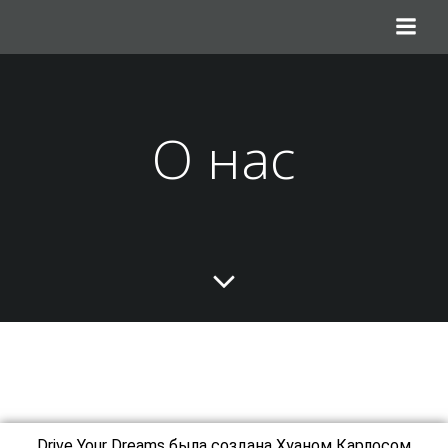
О нас
Drive Your Dreams была создана Хуаном Карлосом