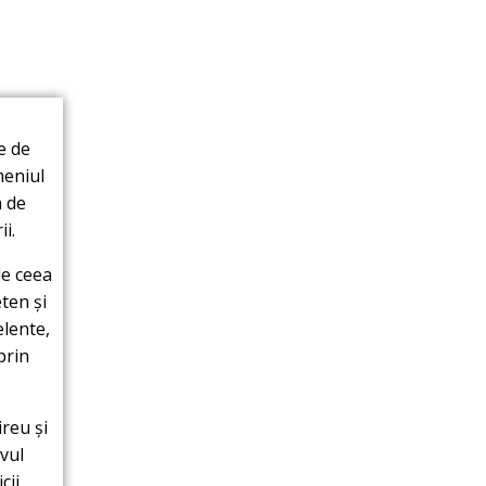
e de
meniul
a de
i.
de ceea
ten și
elente,
prin
ireu și
ivul
cii