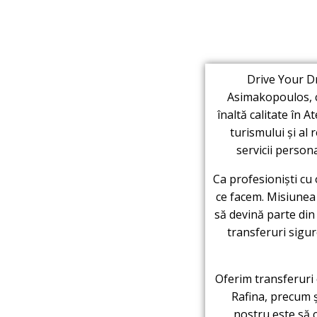
Drive Your D
Asimakopoulos, cu
înaltă calitate în 
turismului și al r
servicii persona
Ca profesioniști cu
ce facem. Misiunea 
să devină parte din
transferuri sigur
Oferim transferuri 
Rafina, precum și
nostru este să 