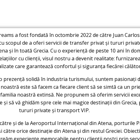
reams a fost fondată în octombrie 2022 de către Juan Carlos
 scopul de a oferi servicii de transfer privat și tururi privat
Atena și în toată Grecia. Cu o experiență de peste 10 ani în do
elațiilor cu clienții, visul nostru a devenit realitate: furnizare
lizate care garantează confortul și siguranța fiecărei călători
 o prezență solidă în industria turismului, suntem pasionați 
noastră este să facem ca fiecare client să se simtă ca un prie
 familia noastră extinsă. Ne propunem să oferim servicii exc
e și să vă ghidăm spre cele mai magice destinații din Grecia, 
tururi private și transport VIP.
către și de la Aeroportul Internațional din Atena, porturile P
 către orice destinație din Atena și din restul Greciei. Obiect
creăm experiențe memorabile pentru clienții noștri prin servi