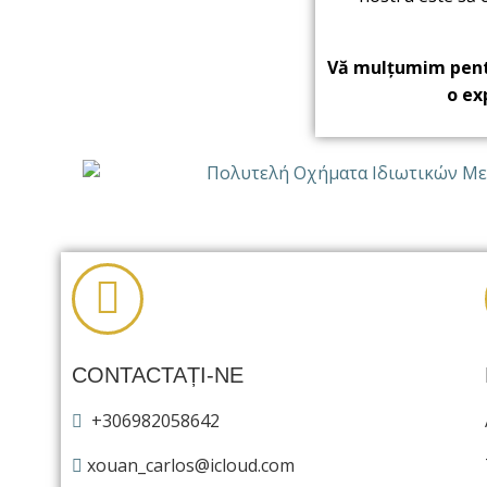
Vă mulțumim pentr
o ex
CONTACTAȚI-NE
+306982058642
xouan_carlos@icloud.com