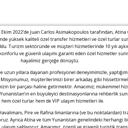
 Ekim 2022’de Juan Carlos Asimakopoulos tarafından, Atina
de yüksek kaliteli özel transfer hizmetleri ve özel turlar s
ldu. Turizm sektöründe ve müşteri hizmetlerinde 10 yılı aşkı
konforlu ve güvenli ulaşımı garanti eden özel hizmetler su
hayalimiz gerçeğe dönüştü.
 uzun yıllara dayanan profesyonel deneyimimizle, yaptığımı
. Misyonumuz, müşterilerimizi birer arkadaş gibi hissettirme
mizin bir parçası haline getirmektir. Amacımız; mükemmel hiz
 Yunanistan’ın en büyüleyici destinasyonlarına rehberlik su
hem özel turlar hem de VIP ulaşım hizmetleri ile.
Havalimanı, Pire ve Rafina limanlarına (ve bu noktalardan) tr
oruz. Ayrıca Atina ve tüm Yunanistan genelindeki herhangi b
ulaşım sağlıyoruz. Amacımız, özenli ve güvenli turistik trans