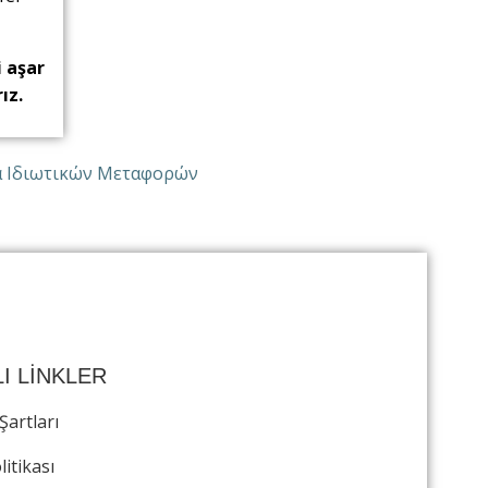
i aşar
ız.
I LİNKLER
Şartları
litikası