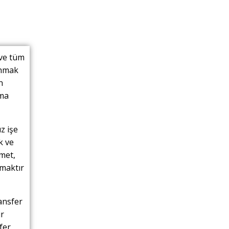
 ve tüm
unmak
n
nma
z işe
k ve
met,
nmaktır
ansfer
ir
fer