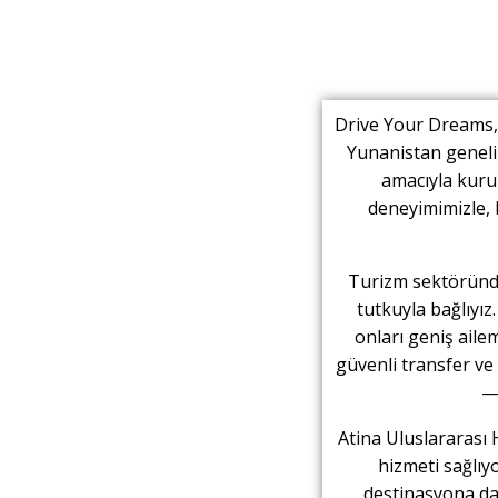
Drive Your Dreams,
Yunanistan genelin
amacıyla kuru
deneyimimizle, 
Turizm sektöründe
tutkuyla bağlıyız
onları geniş aile
güvenli transfer ve
— 
Atina Uluslararası 
hizmeti sağlıy
destinasyona da 