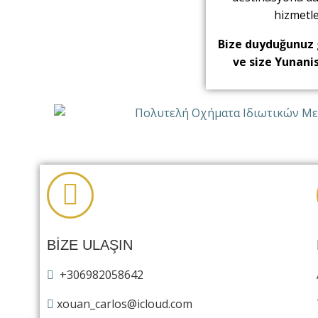
hizmetle
Bize duyduğunuz g
ve size Yunanis
BİZE ULAŞIN
+306982058642
xouan_carlos@icloud.com